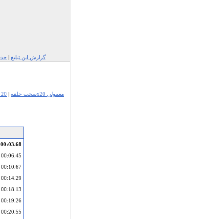
گزارش این تبلیغ
|
حذف
15x15 سخت حلقه
|
20x20 معمولی
00:03.68
00:06.45
00:10.67
00:14.29
00:18.13
00:19.26
00:20.55