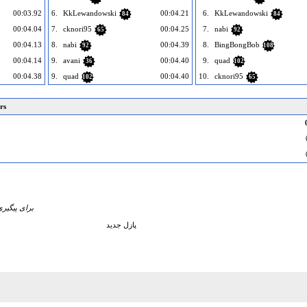
00:03.92
6.
KkLewandowski
00:04.21
6.
KkLewandowski
84
84
00:04.04
7.
cknori95
00:04.25
7.
nabi
65
92
00:04.13
8.
nabi
00:04.39
8.
BingBongBob
92
108
00:04.14
9.
avani
00:04.40
9.
quad
36
102
00:04.38
9.
quad
00:04.40
10.
cknori95
102
65
rs
برای پیگیری
پازل جدید