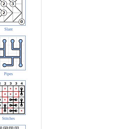
Slant
Pipes
Stitches