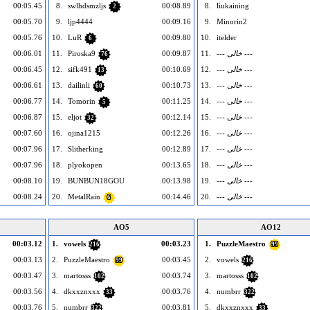
00:05.45
8.
swlhdsmzljs
00:08.89
8.
liukaining
2
00:05.70
9.
ljp4444
00:09.16
9.
Minorin2
00:05.76
10.
LuR
00:09.80
10.
itelder
6
--- خالی ---
11.
00:09.87
Piroska9
11.
00:06.01
76
--- خالی ---
12.
00:10.69
sifk491
12.
00:06.45
13
--- خالی ---
13.
00:10.73
dailinli
13.
00:06.61
60
--- خالی ---
14.
00:11.25
Tomorin
14.
00:06.77
5
--- خالی ---
15.
00:12.14
eljot
15.
00:06.87
32
--- خالی ---
16.
00:12.26
ojina1215
16.
00:07.60
--- خالی ---
17.
00:12.89
Slitherking
17.
00:07.96
--- خالی ---
18.
00:13.65
plyokopen
18.
00:07.96
--- خالی ---
19.
00:13.98
BUNBUN18GOU
19.
00:08.10
--- خالی ---
20.
00:14.46
MetalRain
20.
00:08.24
6
AO5
AO12
00:03.12
1.
vowels
00:03.23
1.
PuzzleMaestro
216
99
00:03.13
2.
PuzzleMaestro
00:03.45
2.
vowels
99
216
00:03.47
3.
martosss
00:03.74
3.
martosss
102
102
00:03.56
4.
dkxxznxxx
00:03.76
4.
numbrr
33
322
00:03.76
5.
numbrr
00:03.81
5.
dkxxznxxx
322
33