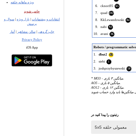
ویژه ماهانه حلقه
6.
cknori95
65
حامی شوید
7.
quad
102
انتقادات و پیشنهادات
|
پازل ویژه
|
سوال و
8.
KkLewandowski
84
پرسش
9.
nabi
92
چاپ گروهی
|
سالن مشاهیر
|
آمار
10.
avani
36
Privacy Policy
Robots / programmatic solve
iOS App
1.
dbut2
42
2.
siebi
1
3.
joshprzybyszewski
18
* MO3 - میانگین ۳ بازی.
AO5 - میانگین ۵ بازی.
AO12 - میانگین ۱۲ بازی.
 میانگین‌ها باید وارد حساب شوید
رتبتون را پیدا کنید در