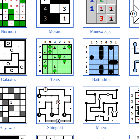
Norinori
Mosaic
Minesweeper
Galaxies
Tents
Battleships
Heyawake
Shingoki
Masyu