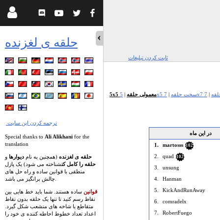
حلقه ی لغزنده
ثابت کردن تبلیغات
حلقه
|
5x5 سخت حلقه
|
5x5 معمولی حلقه
|
.ترجمه کردن این سایت
در این ماه
Special thanks to
Ali Alikhani
for the
translation
1.
martosss
102
2.
quad
حلقه ی لغزنده
(همچنین به نام
دیوارها
و
102
حلقه را کامل کن
شناخته می شود) یک پازل
3.
unsung
منطقی با قوانین ساده و راه حل های
چالش برانگیز می باشد.
4.
Hanman
5.
KickAndRunAway
قوانین
ساده هستند. شما باید خط هایی بین
نقاط رسم کنید تا تنها یک حلقه بدون نقاط
6.
comradelx
متقاطع یا شاخه های منشعب شکل گیرد.
7.
RobertFuego
اعداد تعداد خطوط احاطه کننده ی خود را