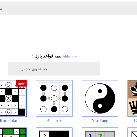
اس
: بقیه قواعد پازل
hide
show
Kurodoko
Binairo+
Yin-Yang
C