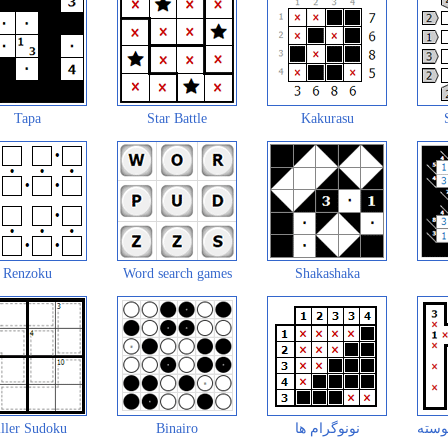
Tapa
Star Battle
Kakurasu
Renzoku
Word search games
Shakashaka
وسته
نونوگرام ها
Binairo
ller Sudoku