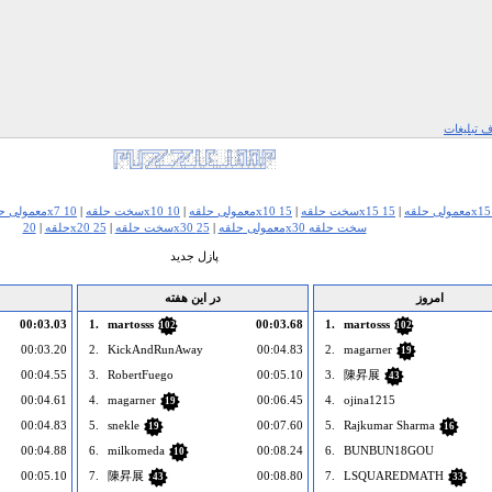
 تبلیغات
15x15 معمولی حلقه
|
10x10 سخت حلقه
|
10x10 معمولی حلقه
|
7x7 سخت حلقه
|
7x7 معمولی 
25x30 سخت حلقه
25x30 معمولی حلقه
|
20x20 سخت حلقه
|
حلقه
|
پازل جدید
امروز
در این هفته
00:03.03
1.
martosss
00:03.68
1.
martosss
102
102
00:03.20
2.
KickAndRunAway
00:04.83
2.
magarner
19
00:04.55
3.
RobertFuego
00:05.10
3.
陳昇展
43
00:04.61
4.
magarner
00:06.45
4.
ojina1215
19
00:04.83
5.
snekle
00:07.60
5.
Rajkumar Sharma
19
16
00:04.88
6.
milkomeda
00:08.24
6.
BUNBUN18GOU
10
00:05.10
7.
陳昇展
00:08.80
7.
LSQUAREDMATH
43
33