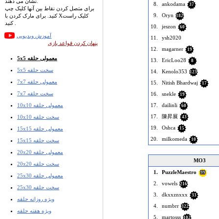
نشان می دهند.
8.
ankodama
37
برای متصل کردن نقاط بین آنها کلیک چپ
9.
Oryn
کنید. برای مارک کردن با Xکلیک راست
182
کنید .
10.
jeszon
60
آموزش ویدیویی
11.
ysh2020
پنهان کردن قواعد بازی
12.
magarner
19
5x5 معمولی حلقه
13.
EricLoo28
8
5x5 سخت حلقه
14.
Kenolo353
123
7x7 معمولی حلقه
15.
Nitish Bhardwaj
17
7x7 سخت حلقه
16.
snekle
19
10x10 معمولی حلقه
17.
dailinli
60
17.
陳昇展
10x10 سخت حلقه
43
19.
Oshca
15x15 معمولی حلقه
15
20.
milkomeda
10
15x15 سخت حلقه
20x20 معمولی حلقه
MO3
20x20 سخت حلقه
1.
PuzzleMaestro
99
25x30 معمولی حلقه
2.
vowels
216
25x30 سخت حلقه
3.
dkxxznxxx
33
ویژه روزانه حلقه
4.
numbrr
322
ویژه هفته حلقه
5.
martosss
102