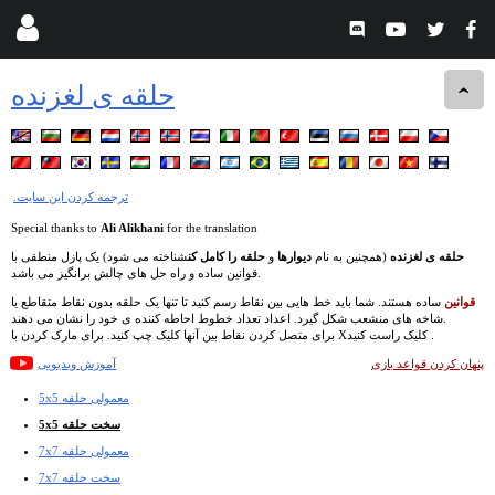
حلقه ی لغزنده
.ترجمه کردن این سایت
Special thanks to
Ali Alikhani
for the translation
حلقه ی لغزنده
(همچنین به نام
دیوارها
و
حلقه را کامل کن
شناخته می شود) یک پازل منطقی با
قوانین ساده و راه حل های چالش برانگیز می باشد.
قوانین
ساده هستند. شما باید خط هایی بین نقاط رسم کنید تا تنها یک حلقه بدون نقاط متقاطع یا
شاخه های منشعب شکل گیرد. اعداد تعداد خطوط احاطه کننده ی خود را نشان می دهند.
برای متصل کردن نقاط بین آنها کلیک چپ کنید. برای مارک کردن با Xکلیک راست کنید .
پنهان کردن قواعد بازی
آموزش ویدیویی
5x5 معمولی حلقه
5x5 سخت حلقه
7x7 معمولی حلقه
7x7 سخت حلقه