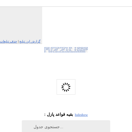
گزارش این تبلیغ
|
حذف تبلیغات
: بقیه قواعد پازل
hide
show