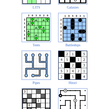
LITS
Galaxies
Tents
Battleships
Pipes
Hitori