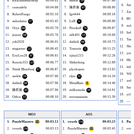
6.
KickAndRunAway
00:04.83
6.
snekle
00:07.60
19
6.
Jiao
7.
comradelx
00:04.88
7.
陳昇展
00:08.80
43
7.
Zang
8.
RobertFuego
00:05.10
8.
ljp4444
00:09.16
8.
BUN
9.
ankodama
00:05.45
9.
LuR
00:09.80
37
6
9.
suif
10.
Oryn
00:05.70
10.
Piroska9
00:09.87
184
76
10.
liuka
11.
jeszon
00:05.76
11.
sifk491
00:10.69
60
13
11.
Taar
12.
ysh2020
00:06.01
12.
dailinli
00:10.73
60
12.
Sheri
13.
magarner
00:06.45
13.
Tomorin
00:11.25
22
5
13.
yusu
14.
EricLoo28
00:06.61
14.
ojina1215
00:12.26
8
14.
Hhan
15.
Kenolo353
00:06.77
15.
Slitherking
00:12.89
123
15.
itelde
16.
Nitish Bhardwaj
00:06.87
16.
plyokopen
00:13.65
17
16.
Wile
17.
snekle
00:07.60
17.
eljot
00:14.34
19
32
17.
well
18.
dailinli
00:07.96
18.
MetalRain
00:14.46
60
6
18.
Sm9s
18.
陳昇展
00:07.96
19.
milkomeda
00:14.91
43
10
19.
yi16
20.
Oshca
00:08.10
20.
nuwaaaaaaan
00:15.39
15
20.
MO3
AO5
1.
PuzzleMaestro
00:03.12
1.
vowels
00:03.23
1.
Puzz
99
216
2.
vowels
00:03.13
2.
PuzzleMaestro
00:03.45
2.
vowe
216
99