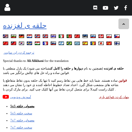
حلقه ی لغزنده
.ترجمه کردن این سایت
Special thanks to
Ali Alikhani
for the translation
حلقه ی لغزنده
(همچنین به نام
دیوارها
و
حلقه را کامل کن
شناخته می شود) یک پازل منطقی با
قوانین ساده و راه حل های چالش برانگیز می باشد.
قوانین
ساده هستند. شما باید خط هایی بین نقاط رسم کنید تا تنها یک حلقه بدون نقاط متقاطع یا
شاخه های منشعب شکل گیرد. اعداد تعداد خطوط احاطه کننده ی خود را نشان می دهند.
برای متصل کردن نقاط بین آنها کلیک چپ کنید. برای مارک کردن با Xکلیک راست کنید .
پنهان کردن قواعد بازی
آموزش ویدیویی
5x5 معمولی حلقه
5x5 سخت حلقه
7x7 معمولی حلقه
7x7 سخت حلقه