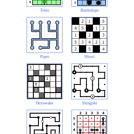
Tents
Battleships
Pipes
Hitori
Heyawake
Shingoki