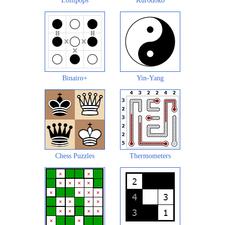
Lollipops
Kurodoko
Binairo+
Yin-Yang
Chess Puzzles
Thermometers