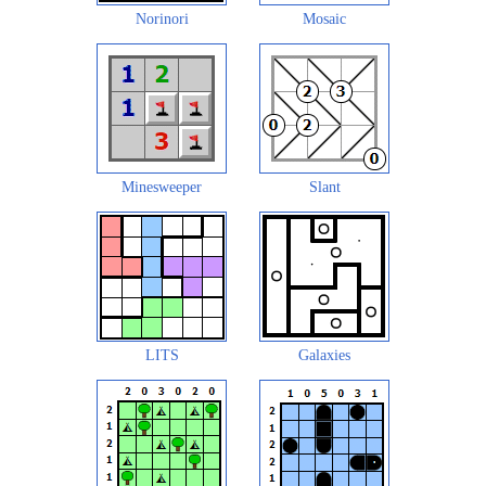
Norinori
Mosaic
Minesweeper
Slant
LITS
Galaxies