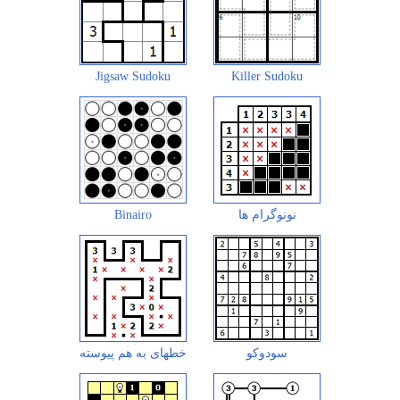
Jigsaw Sudoku
Killer Sudoku
نونوگرام ها
Binairo
سودوکو
خطهای به هم پیوسته