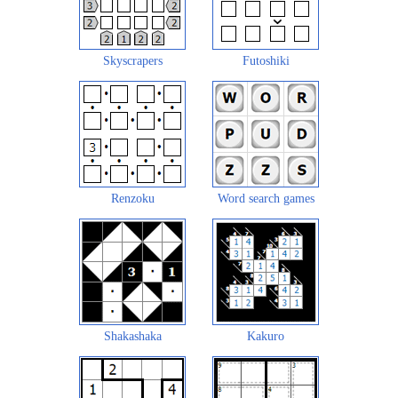
Skyscrapers
Futoshiki
Renzoku
Word search games
Shakashaka
Kakuro