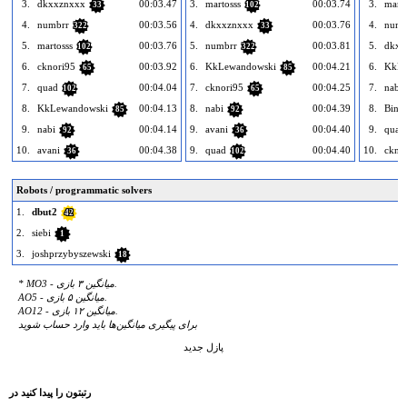
3.
dkxxznxxx
00:03.47
3.
martosss
00:03.74
3.
marto
33
102
4.
numbrr
00:03.56
4.
dkxxznxxx
00:03.76
4.
numb
322
33
5.
martosss
00:03.76
5.
numbrr
00:03.81
5.
dkxx
102
322
6.
cknori95
00:03.92
6.
KkLewandowski
00:04.21
6.
KkLe
65
85
7.
quad
00:04.04
7.
cknori95
00:04.25
7.
nabi
102
65
8.
KkLewandowski
00:04.13
8.
nabi
00:04.39
8.
Bing
85
92
9.
nabi
00:04.14
9.
avani
00:04.40
9.
quad
92
36
10.
avani
00:04.38
9.
quad
00:04.40
10.
ckno
36
102
Robots / programmatic solvers
1.
dbut2
42
2.
siebi
1
3.
joshprzybyszewski
18
* MO3 - میانگین ۳ بازی.
AO5 - میانگین ۵ بازی.
AO12 - میانگین ۱۲ بازی.
برای پیگیری میانگین‌ها باید وارد حساب شوید
پازل جدید
رتبتون را پیدا کنید در