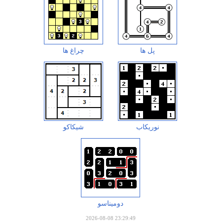
پل ها
چراغ ها
نوریکاب
شیکاکو
دومیناسو
2026-08-08 23:29:49